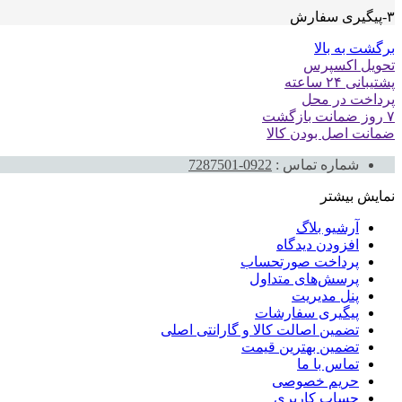
۳-پیگیری سفارش
برگشت به بالا
تحویل اکسپرس
پشتیبانی ۲۴ ساعته
پرداخت در محل
۷ روز ضمانت بازگشت
ضمانت اصل بودن کالا
شماره تماس :
0922-7287501
نمایش بیشتر
آرشیو بلاگ
افزودن دیدگاه
پرداخت صورتحساب
پرسش‌های متداول
پنل مدیریت
پیگیری سفارشات
تضمین اصالت کالا و گارانتی اصلی
تضمین بهترین قیمت
تماس با ما
حریم خصوصی
حساب کاربری