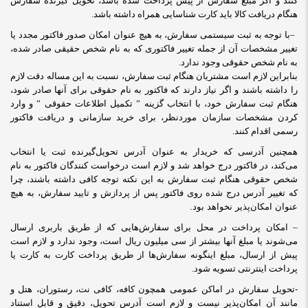
کنند و اگر مبلغ سفارش از پیش پرداخت شده باشد، تحویل گیرنده سفارش
هنگام دریافت کالا باید کارت شناسایی همراه داشته باشد
.
–
با توجه به ثبت سیستمی سفارش، به هیچ عنوان امکان صدور فاکتور مجدد یا
تغییر مشخصات آن از جمله تغییر فاکتوری که به نام شخص حقیقی صادر شده،
به نام شخص حقوقی وجود ندارد.
بنابراین لازم است مشتریان هنگام ثبت سفارش، نسبت به این مساله دقت لازم
را داشته باشند و اگر نیاز دارند که فاکتور به نام حقوقی برای آنها صادر شود،
هنگام ثبت سفارش خود، با انتخاب گزینه ” تکمیل اطلاعات حقوقی ” و وارد
کردن مشخصات سازمان موردنظر، برای خرید سازمانی و دریافت فاکتور
رسمی اقدام کنند
.
همچنین آدرسی که خریدار به عنوان آدرس تحویل‌گیرنده ثبت یا انتخاب
می‌کند، در فاکتور درج خواهد شد و لازم است درخواست کنندگان فاکتور به نام
شخص حقوقی هنگام ثبت سفارش به این نکته توجه کافی داشته باشند، چرا
که تغییر آدرس درج شده روی فاکتور پس از پردازش و تایید سفارش، به هیچ
عنوان امکان‌پذیر نخواهد بود.
– امکان پرداخت در محل برای سفارش‌هایی که از طریق باربری ارسال
می‌شوند یا مبلغ آنها بیشتر از سی میلیون ریال است، وجود ندارد و لازم است
پیش از ارسال، مبلغ اینگونه سفارش‌ها از طریق پرداخت کارت به کارت یا
پرداخت اینترنتی تسویه شود.
-تحویل سفارش در اماکن عمومی همچون کافه، کافی نت، رستوران، هتل و
مانند آن امکان‌پذیر نیست و لازم است آدرس تحویل، دقیق و قابل استناد