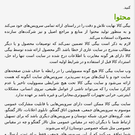
کنید.
محتوا
بیگی کالا نهایت تلاش و دقت را در راستای ارائه تمامی سرویس‌‏های خود می‏‌کند
و به منظور تولید محتوا از منابع و مراجع اصیل و نیز شرکت‏‌های سازنده
محصولات استفاده می‏‌کند.
لازم به ذکر است بیگی کالا تضمین نمی‏‌کند که توصیفات محصول و یا دیگر
مطالب مندرج در سایت عاری از خطا باشد. اگر محصول ارائه شده توسط بیگی
کالا دارای هر گونه مغایرت با اطلاعات درج شده در سایت است تنها راه حل،
استرداد کالا قبل از استفاده و در شرایط اولیه است
.
وب ‏‌سایت بیگی کالا هیچ گونه مسوولیتی را در رابطه با حذف شدن صفحه‏‌های
سایت خود و یا لینک‏‌های مرده نمی‌‏پذیرد. سروﻳس‌‏های سایت آن‏گونه که هست
ارائه می‏‌شود و سایت بیگی کالا تحت هیچ شرایطی مسوولیت تاخیر یا عدم
کارکرد سایت را که می‌تواند ناشى از عوامل طبیعى، نیروى انسانی، مشکلات
اینترنتى، خرابی تجهیزات کامپیوترى،مخابراتى و غیره باشد بر عهده ندارد
.
سایت بیگی کالا ممکن است دارای سرویس‌‏هایی با قابلیت مشارکت عمومی
موسوم به سرویس‌‏های جمعی، همچون اتاق گفتگو، تابلوی اعلانات، تالار گفتگو،
نقد، گروه‌‏های خبری، شبکه دوستان و سرویس‏‌های دیگری باشد که برای تسهیل
ارتباط شما با دیگران (چه در مقیاس عمومی مثل تالار گفتگو و چه در مقیاس
خصوصی مثل شبکه خصوصی دوستان) ارائه می‏‌شوند.
شما توافق می‏‌کنید که از این سرویس‏‌های جمعی، فقط برای ثبت، ارسال و