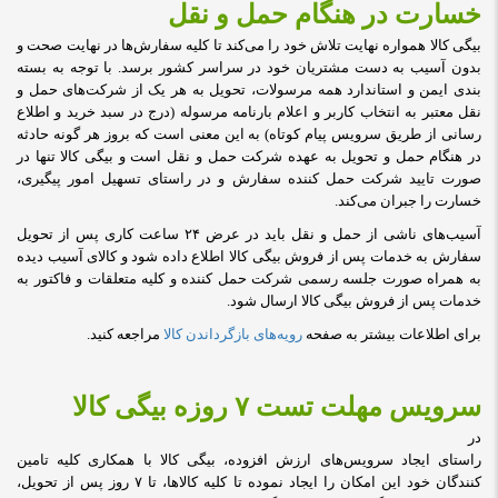
خسارت در هنگام حمل و نقل
بیگی کالا همواره نهایت تلاش خود را می‏‌کند تا کلیه سفارش‏‌ها در نهایت صحت و
بدون آسیب به دست مشتریان خود در سراسر کشور برسد. با توجه به بسته
بندی ایمن و استاندارد همه مرسولات، تحویل به هر یک از شرکت‌‏های حمل و
نقل معتبر به انتخاب کاربر و اعلام بارنامه مرسوله (درج در سبد خرید و اطلاع
رسانی از طریق سرویس پیام کوتاه) به این معنی است که بروز هر گونه حادثه
در هنگام حمل و تحویل به عهده شرکت حمل و نقل است و بیگی کالا تنها در
صورت تایید شرکت حمل کننده سفارش و در راستای تسهیل امور پیگیری،
خسارت را جبران می‌‏کند
.
آسیب‏‌های ناشی از حمل و نقل باید در عرض ۲۴ ساعت کاری پس از تحویل
سفارش به خدمات پس از فروش بیگی کالا اطلاع داده شود و کالای آسیب دیده
به همراه صورت جلسه رسمی شرکت حمل کننده و کلیه متعلقات و فاکتور به
خدمات پس از فروش بیگی کالا ارسال شود
.
برای اطلاعات بیشتر به صفحه
رویه‌های بازگرداندن کالا
مراجعه کنید
.
سرویس مهلت تست ۷ روزه بیگی کالا
در
راستای ایجاد سرویس‌‏های ارزش افزوده، بیگی کالا با همکاری کلیه تامین‏‌
کنندگان خود این امکان را ایجاد نموده تا کلیه کالاها، تا ۷ روز پس از تحویل،