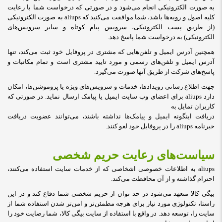
به صورت الکترونیکی انجام می‏‌شود و در صورتی که درخواست شما با رعایت
کلیه اصول و رویه‏‌ها باشد، شما موافقت می‌‏کنید که aliups به صورت الکترونیکی
(از طریق پست الکترونیکی، سرویس پیام کوتاه و سایر سرویس‌های
الکترونیکی) به درخواست شما پاسخ دهد
.
همچنین آدرس ایمیل و تلفن‌هایی که مشتری در پروفایل خود ثبت می‌کند، تنها
آدرس ایمیل و تلفن‌های رسمی و مورد تایید مشتری است و تمام مکاتبات و
پاسخ‌های شرکت از طریق آنها صورت می‌گیرد
.
جهت اطلاع رسانی رویدادها، خدمات و سرویس‌های ویژه یا پروموشن‌ها، امکان
دارد aliups برای اعضای وب سایت ایمیل یا پیامک ارسال نماید. در صورتی که
کاربران تمایل به
دریافت اینگونه ایمیل و پیامک‌ها نداشته باشند، می‌توانند عضویت دریافت
خبرنامه aliups را در پروفایل خود لغو کنند
.
سیاست‏‌های رعایت حریم شخصی
aliups به اطلاعات خصوصی اشخاصى که از خدمات سایت استفاده می‏‌کنند،
احترام گذاشته و از آن محافظت می‏‌کند
.
بیگی کالا متعهد می‏‌شود در حد توان از حریم شخصی شما دفاع کند و در این
راستا، تکنولوژی مورد نیاز برای هرچه مطمئن‏‌تر و امن‏‌تر شدن استفاده شما از
سایت را، توسعه دهد. در واقع با استفاده از سایت بیگی کالا، شما رضایت خود را