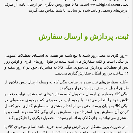
یعنی
www.bigikala.com
است. ما با هیچ روش دیگری جز ارسال نامه از طرف
آدرس‏‌های رسمی و تایید شده در سایت، با شما تماس نمی‌‏گیریم.
.
ثبت، پردازش و ارسال سفارش
–
روز کاری به معنی روز شنبه تا پنج شنبه هر هفته، به استثنای تعطیلات عمومی
در بیگی است و کلیه سفارش‏‌های ثبت شده در طول روزهای کاری و اولین روز
پس از تعطیلات پردازش می‌‏شوند. بیگی کالا به مشتریان خود در ۷ روز هفته و
۲۴ ساعت در روز امکان سفارش‌‏گذاری می‌‏دهد
.
–
کلیه سفارش‌‏های ثبت شده در سایت بیگی کالا به وسیله ارسال پیش فاکتور از
طریق ایمیل، در صف پردازش قرار می‏‌گیرند.
بیگی کالا همواره در ارسال و تحویل کلیه سفارش‌‏های ثبت شده، نهایت دقت و
تلاش خود را انجام می‌دهد. با وجود این، در صورتی که موجودی محصولی در
بیگی کالا به پایان برسد، حتی پس از اقدام مشتری به سفارش‌‏گذاری، حق کنسل
کردن آن سفارش و یا استرداد وجه سفارش برای بیگی کالا محفوظ است و یا
مشتری می‏‌تواند به جای کالای به اتمام رسیده، محصول دیگری را جایگزین کند
.
–
در صورت بروز مشکل در پردازش نهایی سبد خرید مانند اتمام موجودی کالا یا
انصراف مشتری، مبلغ پرداخت شده طی ۲۴ الی ۴۸ ساعت کاری به حساب