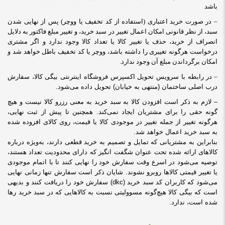
باشد
– در صورت خرید اعتباری (استفاده از کد تخفیف یا ووچر) پس از نهایی شدن
سبد، از نظر قانونی امکان اعمال تغییر در سبد خرید، و تغییر مبلغ فاکتور به دلایل
انصراف از خرید، حذف یا تغییر کالا یا تعداد کالا وجود ندارد و اگر مشتری
درخواست هرگونه تغییری را داشته باشد، ووچر یا کد تخفیف باطل خواهد شد و
امکان برگرداندن مبلغ آن وجود ندارد.
–
در رابطه با سرویس تحویل اکسپرس فروشگاه اینترنتی بیگی کالا، سفارش
درب اصلی ساختمان (منتهی به خیابان)
تحویل داده می‌شود.
– لازم به ذکر است
افزودن کالا به سبد خرید به معنی رزرو کالا نیست و هیچ
گونه حقی را برای مشتریان ایجاد نمی
‌کند.
همچنین تا پیش از ثبت نهایی،
هرگونه تغییر از جمله تغییر در موجودی کالا یا قیمت، روی کالای افزوده شده
به سبد خرید اعمال خواهد شد.
بنابراین به مشتریانی که تمایل و تصمیم به خرید قطعی دارند، به‌ویژه درباره
کالاهای ارائه شده تحت عنوان شگفت انگیز که دارای محدودیت تعداد هستند،
توصیه می‌شود در اسرع وقت سفارش خود را نهایی کنند تا با اتمام موجودی
یا تغییر قیمتی کالاها روبرو نشوند. شایان ذکر است سفارش تنها زمانی نهایی
می‌شود که کاربران کد سبد خرید (
dkc
) سفارش خود را دریافت کنند و بدیهی
است که بیگی کالا هیچ‌گونه مسوولیتی نسبت به کالاهایی که در سبد خرید رها
شده است، ندارد.