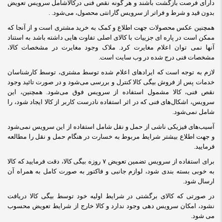
دارای فرصت بازگشت باشند و هر گونه نقص فنی درکالاشامل سرویس تعویض
بدون قید و شرط و فراتر از سرویس گارانتی محصول، می‏‌شود.
.
همچنین عکس محصولات جهت اطلاع و کمک به خرید مشتری است و از آنجا که
ممکن است در پاره ای جزییات با کالای اصلی تفاوت هایی داشته باشد به استناد
آنها نمی توان اعلام مغایرت کرد. ملاک وجود مغایرت در مشخصات کالا،
مشخصات فنی درج شده در وب سایت است
.
لازم به توجه است که ایرادهای اعلام شده توسط مشتری، توسط کارشناسان
خدمات پس از فروش بیگی کالا کنترل و بررسی می‏‌شود و در صورت تائید وجود
نقص فنی، کالا مشمول استفاده از سرویس فوق می‏‌شود. همچنین، این
سرویس، اشکال‏‌های فنی که در اثر استفاده نادرست کاربر از کالا ایجاد شود، را
شامل نمی‌‏شود
.
آسیب‏‌های فیزیکی ناشی از حمل و نقل شامل استفاده از این سرویس نمی‏‌شود
و جهت اطلاع بیشتر شرایط مربوط به خسارت در هنگام حمل و نقل را مطالعه
فرمایید
.
برای استفاده از سرویس تضمین تعویض ۷ روزه بیگی کالا، دقت فرمایید که کالا
به ‏خوبی بسته بندی شود، لوازم جانبی و فاکتور به صورت کامل به همراه آن
ارسال شود
.
در صورتی که کالای برگشتی در شرایط اولیه خود توسط بیگی کالا دریافت
نشود، امکان سرویس دهی وجود ندارد و کالا خارج از شرایط تعویض محسوب
می شود
.