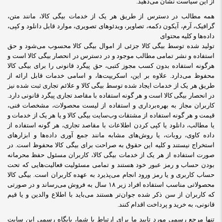
از این سیاست نشان می‏‌دهید
.
همه مطالب در دسترس از طریق هر یک از خدمات بیگی کالا، مانند متن،
گرافیک، آرم، آیکون دکمه، تصاویر، ویدئوهای تصویری، موارد قابل دانلود و کپی،
داده‌ها و کلیه محتوای
تولید شده توسط بیگی کالا جزئی از اموال بیگی کالا محسوب می‏‌شود و حق
استفاده و نشر تمامی مطالب موجود و در دسترس در انحصار بیگی کالا است و
هرگونه استفاده بدون کسب مجوز کتبی، حق پیگرد قانونی را برای بیگی کالا
محفوظ می‏‌دارد. علاوه بر این، اسکریپت‌ها، و اسامی خدمات قابل ارائه از
طریق هر یک از خدمات ایجاد شده توسط بیگی کالا و علائم تجاری ثبت شده نیز
در انحصار بیگی کالا است و هر گونه استفاده با مقاصد تجاری پیگرد قانونی دارد.
کاربران مجاز به بهره‌‏برداری و استفاده از لیست محصولات، مشخصات فنی،
قیمت و هر گونه استفاده از مشتقات وب‏‌سایت بیگی کالا و یا هر یک از خدمات و
یا مطالب، دانلود یا کپی کردن اطلاعات با مقاصد تجاری، هر گونه استفاده از
داده کاوی، روبات، یا روش‌‏های مشابه مانند جمع آوری داده‌‏ها و ابزارهای
استخراج نیستند و کلیه این حقوق به صراحت برای بیگی کالا محفوظ است. در
صورت استفاده از هر یک از خدمات بیگی کالا، کاربران مسئول حفظ محرمانه
بودن حساب و رمز عبور خود هستند و تمامی مسئولیت فعالیت‌‏هایی که تحت
حساب کاربری و یا رمز ورود انجام می‏‌پذیرد به عهده کاربران است. بیگی کالا
محصولاتی مناسب استفاده افراد زیر ۱۸ سال به فروش می‏‌رساند و در صورتی
که کاربران از سن ذکر شده جوان‌‏تر هستند می‌‏باید با اطلاع والدین و یا قیم
قانونی، به خرید و پرداخت اقدام کنند
.
تنها مرجع رسمی مورد تایید ما برای ارتباط با شما، پایگاه رسمی این سایت