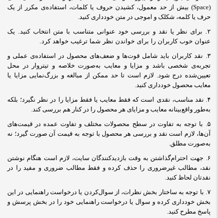
(
Space
) بیش از حد معمول، کشیدن حروف یا کلمات، استفاده‌ی مکرر از یک
حرف یا کلمه، شکلک و اموجی در متن خودداری کنید.
۲. برای نظر یا نقد و بررسی خود عنوانی متناسب با متن انتخاب کنید. یک
عنوان خوب کاربران را برای خواندن نظر شما ترغیب خواهد کرد.
۳.
نقد کاربران باید شامل قوت‌ها و ضعف‌های محصول در استفاده‌ی عملی و
تجربه‌ی شخصی باشد و مزایا و معایب به‌صورت خلاصه و تیتروار در محل
تعیین‌شده درج شود. لازم است تا حد ممکن از مبالغه و بزرگ‌نمایی مزایا یا
معایب محصول خودداری کنید.
۴. نقد مناسب، نقدی است که فقط معایب یا فقط مزایا را در نظر نگیرد؛ بلکه
به‌طور واقع‌بینانه معایب و مزایای هر محصول را در کنار هم بررسی کند
.
۵.
با توجه به تفاوت در سطح محصولات مختلف و تفاوت عمده در قیمت‌های
آن‌ها، لازم است نقد و بررسی هر محصول با توجه به قیمت آن صورت گیرد؛ نه
به‌صورت مطلق
.
۶.
جهت احترام‌گذاشتن به وقت بازدیدکنندگان سایت، لازم است هنگام نوشتن
نقد، مطالب غیرضروری را حذف کرده و فقط مطالب ضروری و مفید را در
نقدتان لحاظ کنید
.
۷.
با توجه به ساختار بخش نظرات، از سوال‌کردن یا درخواست راهنمایی در این
بخش خودداری کرده و سوال یا درخواست راهنمایی خود را در بخش پرسش و
پاسخ مطرح کنید.