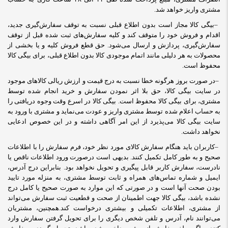
مشتری واریز خواهد شد
.
–
بیگی کالا مجاز است بدون اطلاع قبلی نسبت به توقف سفارش‌‏گیری جدید،
اقدام و فروش خود را متوقف کند و کلیه سفارش‌‏های ثبت شده قبل از توقف
سفارش‌‏گیری، پردازش و ارسال می‌‏شود. حق قطع فروش کلیه و یا بخشی از
محصولات به هر دلیلی مانند اتمام موجودی کالا بدون اطلاع قبلی، برای بیگی کالا
محفوظ است
.
–
در صورت بروز هرگونه خطا نسبت به درج قیمت و ارزش ریالی کالاهای موجود
در سایت بیگی کالا، حق بلا اثر نمودن سفارش و خرید انجام شده توسط
مشتری، برای بیگی کالا محفوظ است. بیگی کالا در اسرع وقت وجوه دریافتی را
به حساب اعلام شده توسط مشتری واریز و عودت می‌نماید و مشتری با ورود به
سایت بیگی کالا می‌پذیرد از این امر آگاهی داشته و در این خصوص ادعایی
نخواهد داشت
.
–
کاربران باید هنگام سفارش کالای مورد نظر خود، فرم سفارش را با اطلاعات
صحیح و به طور کامل تکمیل کنند. بدیهی است درصورت ورود اطلاعات ناقص یا
نادرست، سفارش کاربر قابل پیگیری و تحویل نخواهد بود. بنابراین درج آدرس،
ایمیل و شماره تماس‌های همراه و ثابت توسط مشتری، به منزله مورد تایید
بودن صحت آنها است و در صورتی که این موارد به صورت صحیح یا کامل درج
نشده باشد، بیگی کالا جهت اطمینان از صحت و قطعیت ثبت سفارش می‌تواند
از مشتری، اطلاعات تکمیلی و بیشتری درخواست کند
.
همچنین، مشتریان
می‌توانند نام، آدرس و تلفن شخص دیگری را برای تحویل گرفتن سفارش وارد