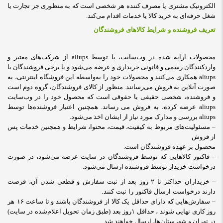
الکترونیک مشتری یا مصرف کننده هر شخصی است که به منظوری جز تجارت یا
شغل حرفه‌ای به خرید کالا یا خدمات اقدام می‌کند
.
تعریف فروشنده
و شرایط کالاهای فروشندگان
محصولات ارایه شده در وب‌سایت، یا توسط aliups از شرکت‌های معتبر و
واردکنندگان رسمی و قانونی خریداری و عرضه می‌شود و یا برخی فروشندگان با
aliups همکاری می‌کنند و محصولات خود را به‌واسطه این فروشگاه اینترنتی، به
صورت آنلاین به فروش می‌رسانند. منظور از کالای فروشندگان، گروه دوم است
و فروشنده، شخصی حقیقی یا حقوقی است که محصول خود را در وب‌سایت
aliups عرضه کرده، به فروش می رساند. همچنین اعتبار فروشنده‌ها توسط
aliups بررسی و مدارک مورد نیاز از ایشان اخذ می‌شود.
– مسئولیت‌های مربوط به کیفیت، قیمت، محتوا، شرایط و همچنین خدمات پس
از فروش
محصول بر عهده فروشندگان است.
– فاکتور کالاهایی که توسط فروشندگان در سایت عرضه می‌شود، در صورت
درخواست خریدار توسط فروشنده ارسال می‌شود.
–
خریداران حداکثر تا ۲ روز بعد از ثبت سفارش و قطعی شدن آن، فرصت
دارند درخواست ارسال فاکتور را ثبت کنند.
– سفارش‌هایی که دارای حداقل یک کالا از فروشندگان باشند و تا ساعت
۱۶
هر
روز کاری نهایی شوند ، حداقل ۱روز بعد (طبق زمان تحویل اعلام‌شده در سایت)
در تهران و شهرستان‌ها، ارسال خواهند شد.