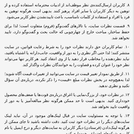
۸.
کاربران ارسال‌کننده‌ی نظر موظف‌اند از ادبیات محترمانه استفاده کرده و از
توهین به دیگر کاربران یا سایر افراد پرهیز کنند. بدیهی است هرگونه توهین به
فرد یا افراد و استفاده از کلمات نامناسب، باعث تاییدنشدن نظر کاربر می‌شود
.
۹.
قسمت نظرات سایت، با تالارهای گفت‌وگو (فروم) متفاوت است؛ لذا برای
حفظ ساختار، مباحث خارج از چهارچوبی که حالت بحث و گفت‌وگو دارد، تایید
نخواهد شد
.
۱۰.
تمام کاربران حق دارند نظرات خود را به شرط رعایت قوانین، در سایت
منتشر کنند؛ لذا حتی اگر نظری را به دور از واقعیت، جانب‌دارانه یا اشتباه یافتید،
نباید نظردهنده را مخاطب قرار دهید یا از وی انتقاد کنید. هر کاربر تنها می‌تواند
نظر خود را عنوان کرده و قضاوت را به خوانندگان نظرات واگذار کند
.
۱۱.
از طریق نمودار تغییر قیمت در سایت می‌توانید از تغییرات قیمت آگاه شوید؛
لذا به‌هیچ‌وجه در بخش نظرات مبلغ «قیمت» را ذکر نکرده، درباره‌ی آن سؤال
نکنید و نظری ندهید.
۱۲. در نظرات خود، از بزرگ‌نمایی یا اغراق درباره‌ی قوت‌ها یا ضعف‌های محصول
خودداری کنید. بدیهی است تا حد ممکن هرگونه نظر مبالغه‌آمیز یا به دور از
واقعیت تایید نخواهد شد
.
۱۳.
با توجه به مسئولیت سایت در قبال لینک‌های موجود در آن، نباید لینک
سایت‌های دیگر را در نظرات خود ثبت کنید. دقت داشته باشید تا جای ممکن از
هرگونه لینک‌دادن (فرستادن) دیگر کاربران به سایت‌های دیگر و درج ایمیل یا نام
کاربری شبکه‌های اجتماعی خودداری کنید
.