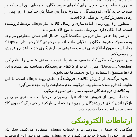
– ۱روز فاصله زمانی تحویل برای کالاهای فروشندگان، به معنای این است که در
صورت خرید کالای فروشندگان ، شروع پردازش سفارش حداکثر ۱ روز پس از
زمان سفارش‌گذاری در بیگی کالا است.
– منظور از ۱ روز، زمان آماده‌سازی و ارسال کالا به انبار aliups توسط فروشنده
است، که امکان دارد این زمان بسته به نوع کالا تغییر یابد.
– در شرایط خاص مثل فروش شگفت‌انگیز، احتمال لغو شدن سفارش مربوط
به محصولات فروشندگان به دلایلی مانند اتمام موجودی کالا وجود دارد و aliups
مجاز است بدون اطلاع قبلی نسبت به توقف سفارش‌‏گیری جدید، اقدام و فروش
را متوقف کند.
– در صورتی‌که بیگی کالا تخفیف به شرط خرید تا سقف خاصی را اعلام کرد
(
Discount Voucher
)، میزان خرید از کالاهای فروشندگان محاسبه نمی‌شود و این
کالاها مشمول استفاده از این تخفیف‌ها نمی‌شوند.
– نحوه برگشت از فروش کالاهای فروشندگان طبق رویه aliups است، با این
تفاوت که فروشنده مسئولیت هرگونه عدم مطابقت را به عهده می‌گیرد.
– به کالاهای فروشندگان تخفیف سازمانی تعلق نمی‌گیرد.
– خدمات پس ‌از‌ فروش aliups تنها درصورتی درخواست مشتری مبنی بر
بازگرداندن کالای فروشندگان را می‌پذیرد که لیبل بارکد نارنجی رنگ که روی کالا
نصب شده است، جدا نشده باشد.
ارتباطات الکترونیکی
هنگامی که شما از سرویس‌‏ها و خدمات aliups استفاده می‏‌کنید، سفارش
اینترنتی خود را ثبت یا خرید می‏‌کنید و یا به aliups ایمیل می‏‌زنید، این ارتباطات